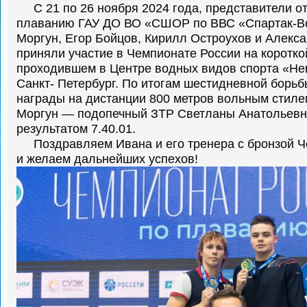
С 21 по 26 ноября 2024 года, представители о
плаванию ГАУ ДО ВО «
СШОР по ВВС «Спартак-В
Моргун, Егор Бойцов,
Кирилл Остроухов
и Алекс
приняли участие в Чемпионате России на
коротко
проходившем в Центре водных видов спорта «Нев
Санкт-
Петербург. По итогам шестидневной борьб
награды
на дистанции 800
метров
вольным
стиле
Моргун
—
подопечный
ЗТР
Светланы
Анатольевн
результатом 7.40.01.
Поздравляем
Ивана
и
его
тренера
с
бронзой
Ч
и
желаем дальнейших успехов!