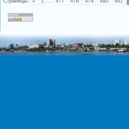
Страницы:
«
1
...
477
478
479
480
481