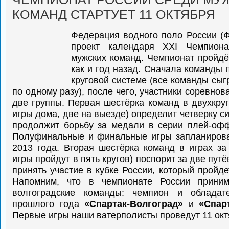
КОМАНД СТАРТУЕТ 11 ОКТЯБРЯ
Федерация водного поло России (
проект календаря XXI Чемпион
мужских команд. Чемпионат пройдё
как и год назад. Сначала команды 
круговой системе (все команды сыг
по одному разу), после чего, участники соревнов
две группы. Первая шестёрка команд в двухкруг
игры дома, две на выезде) определит четверку с
продолжит борьбу за медали в серии плей-офф
Полуфинальные и финальные игры запланирова
2013 года. Вторая шестёрка команд в играх за 
игры пройдут в пять кругов) поспорит за две пут
принять участие в кубке России, который пройде
Напомним, что в чемпионате России прини
волгоградские команды: чемпион и обладат
прошлого года
«Спартак-Волгоград»
и
«Спар
Первые игры наши ватерполисты проведут 11 окт